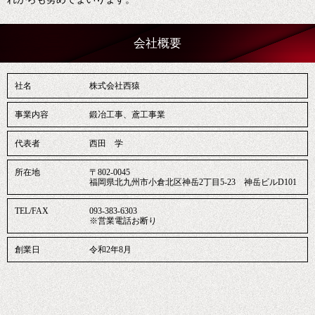
会社概要
社名
株式会社西猿
事業内容
鍛冶工事、鳶工事業
代表者
西田 学
所在地
〒802-0045
福岡県北九州市小倉北区神岳2丁目5-23 神岳ビルD101
TEL/FAX
093-383-6303
※営業電話お断り
創業日
令和2年8月